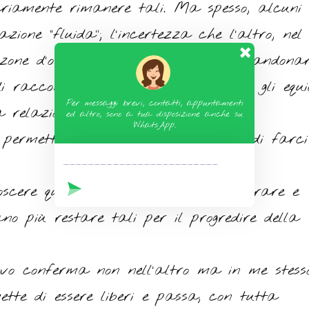
sariamente rimanere tali. Ma spesso, alcuni 
ione “fluida”; l’incertezza che l’altro, nel
 zone d’ombra, possa giudicarci, abbandonar
di raccontarci all’altro soverchiamo gli equil
Per messaggi brevi, contatti, appuntamenti
 relazione, minacciamo noi stessi.
ed altro, sono a tua disposizione anche su
WhatsApp.
n permettendo di conoscere l’Altro e di farci
noscere quanto siamo pronti a dichiarare e
sano più restare tali per il progredire della
ovo conferma non nell’altro ma in me stesso
mette di essere liberi e passa, con tutta