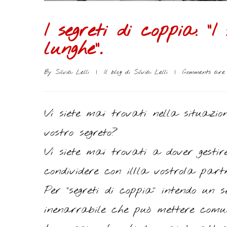
I segreti di coppia: “
lunghe”.
By 
Silvia Lelli
|
Il blog di Silvia Lelli
|
Comments are 
Vi siete mai trovati nella situazi
vostro segreto?
Vi siete mai trovati a dover gestire
condividere con il/la vostro/a part
Per “segreti di coppia” intendo un s
inenarrabile che può mettere com