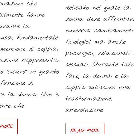
rmazioni che
delicato nel quale la
abilmente hanno
donna deve affrontar
durante la
numerosi cambiamenti
usa, fondamentale
fisiologici ma anche
imensione di coppia.
psicologici, relazionali 
azione rappresenta
sessuali. Durante tale
o “sicuro” in quanto
fase, la donna e la
funzione di
coppia subiscono una
ere la donna. Non è
trasformazione,
ente che
un’evoluzione.
MORE
READ MORE