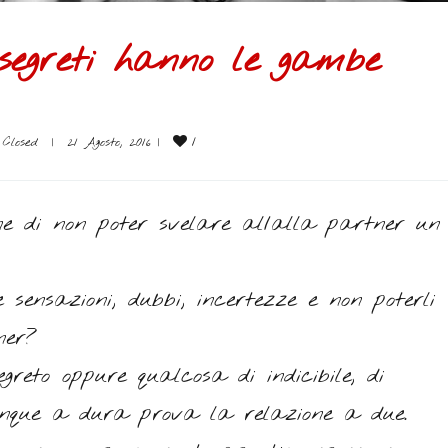
I segreti hanno le gambe
1
Closed
|
21 Agosto, 2016 
|
one di non poter svelare al/alla partner un
 sensazioni, dubbi, incertezze e non poterli
ner?
egreto oppure qualcosa di indicibile, di
unque a dura prova la relazione a due.