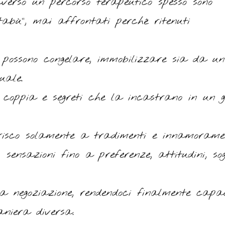
verso un percorso terapeutico spesso sono
“tabù”, mai affrontati perché ritenuti
e possono congelare, immobilizzare sia da un
uale.
 coppia e segreti che la incastrano in un g
ferisco solamente a tradimenti e innamorame
sensazioni fino a preferenze, attitudini, sog
na negoziazione, rendendoci finalmente capa
aniera diversa.