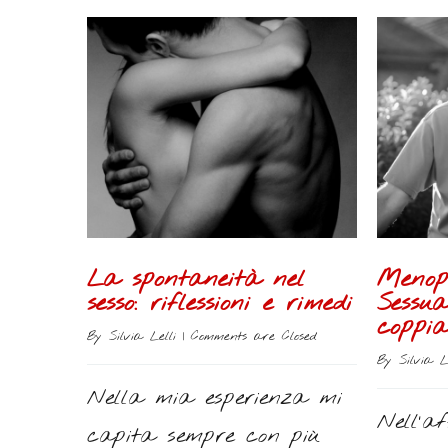
La spontaneità nel
Menop
sesso: riflessioni e rimedi
Sessua
coppia
By 
Silvia Lelli
 | 
Comments are Closed
By 
Silvia L
Nella mia esperienza mi
Nell’af
capita sempre con più