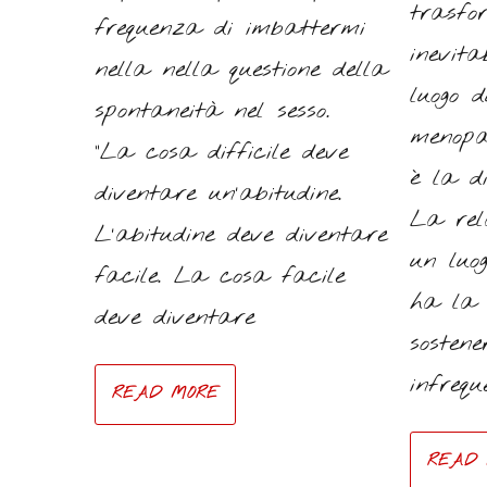
trasfo
frequenza di imbattermi
inevit
nella nella questione della
luogo 
spontaneità nel sesso.
menopa
“La cosa difficile deve
è la d
diventare un’abitudine.
La rel
L’abitudine deve diventare
un luog
facile. La cosa facile
ha la 
deve diventare
sosten
infrequ
READ MORE
READ 