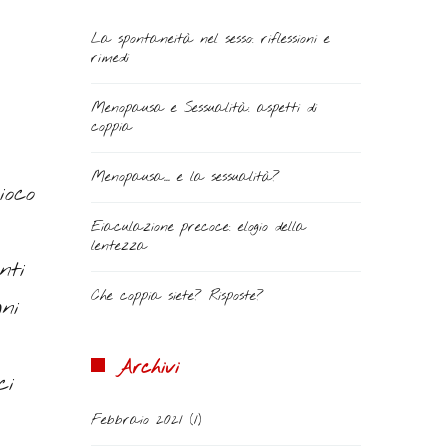
La spontaneità nel sesso: riflessioni e
rimedi
Menopausa e Sessualità: aspetti di
coppia
Menopausa… e la sessualità?
ioco
Eiaculazione precoce: elogio della
lentezza
nti
Che coppia siete? Risposte?
ni
Archivi
ci
Febbraio 2021
(1)