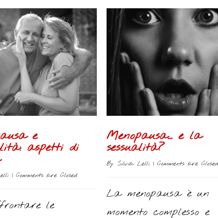
ausa e
Menopausa… e la
lità: aspetti di
sessualità?
By 
Silvia Lelli
 | 
Comments are Close
elli
 | 
Comments are Closed
La menopausa è un
frontare le
momento complesso e