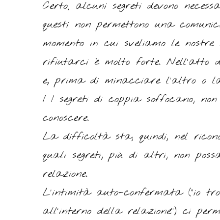
Certo, alcuni segreti devono neces
questi non permettono una comunicaz
momento in cui sveliamo le nostre
rifiutarci è molto forte. Nell’atto 
e, prima di minacciare l’altro o la
I I segreti di coppia soffocano, no
conoscere.
La difficoltà sta, quindi, nel rico
quali segreti, più di altri, non pos
relazione.
L’intimità auto-confermata (“io tr
all’interno della relazione”) ci per