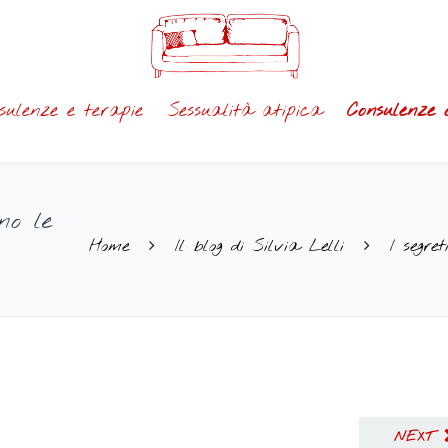
sulenze e terapie
Sessualità atipica
Consulenze 
nno le
Home
Il blog di Silvia Lelli
I segre
NEXT