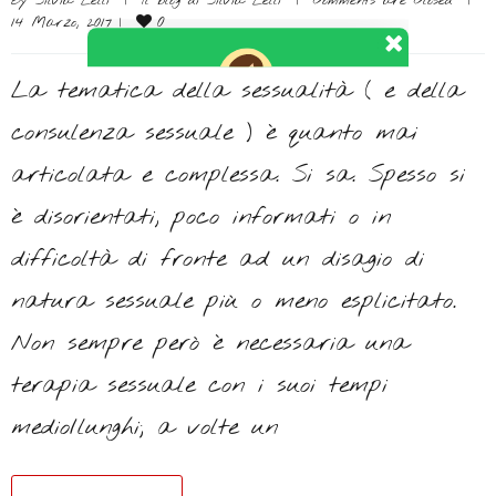
By 
Silvia Lelli
|
Il blog di Silvia Lelli
|
Comments are Closed
|
Per messaggi brevi, contatti, appuntamenti
0
14 Marzo, 2017 
|
ed altro, sono a tua disposizione anche su
WhatsApp.
La tematica della sessualità ( e della
consulenza sessuale ) è quanto mai
articolata e complessa. Si sa. Spesso si
è disorientati, poco informati o in
difficoltà di fronte ad un disagio di
natura sessuale più o meno esplicitato.
Non sempre però è necessaria una
terapia sessuale con i suoi tempi
medio/lunghi; a volte un