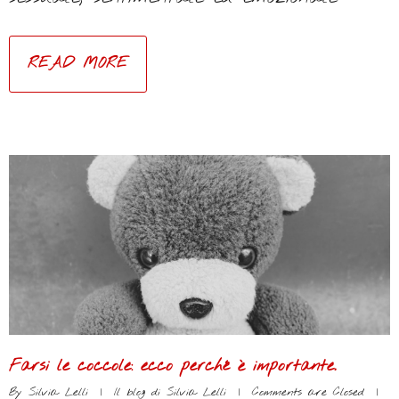
READ MORE
Farsi le coccole: ecco perché è importante.
By 
Silvia Lelli
|
Il blog di Silvia Lelli
|
Comments are Closed
|