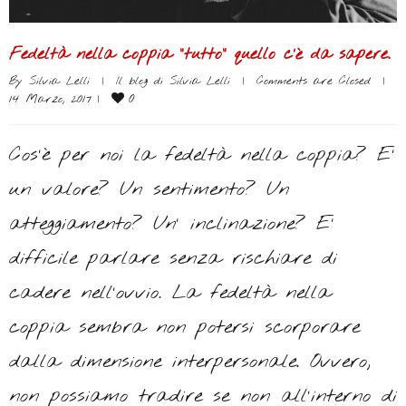
Fedeltà nella coppia “tutto” quello c’è da sapere.
By 
Silvia Lelli
|
Il blog di Silvia Lelli
|
Comments are Closed
|
0
14 Marzo, 2017 
|
Cos’è per noi la fedeltà nella coppia? E’
un valore? Un sentimento? Un
atteggiamento? Un’ inclinazione? E’
difficile parlare senza rischiare di
cadere nell’ovvio. La fedeltà nella
coppia sembra non potersi scorporare
dalla dimensione interpersonale. Ovvero,
non possiamo tradire se non all’interno di