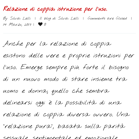
Relazione di coppia: istruzione per l’uso.
By 
Silvia Lelli
|
Il blog di Silvia Lelli
|
Comments are Closed
|
0
14 Marzo, 2017 
|
Anche per la relazione di coppia
esistono delle vere e proprie istruzioni per
l’uso. Emerge sempre più forte il bisogno
di un nuovo modo di stare insieme tra
uomo e donna; quello che sembra
delinearsi oggi è la possibilità di una
relazione di coppia diversa ovvero. Una
“relazione pura”, basata sulla parità
sessuale, sentimentale ed emozionale