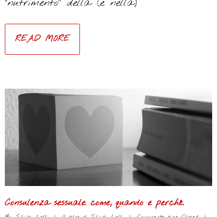
“nutrimento” della (e nella)
READ MORE
Consulenza sessuale: come, quando e perché.